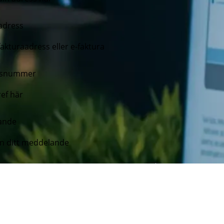
adress
nsnummer
ande
 accepterar
reglerna och villkoren
och
egritetspolicyn