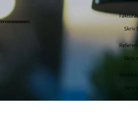
Faktura
referensnummer.
Refere
Meddel
Jag
int