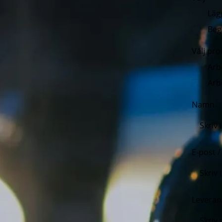
Läg
Beg
Välj pr
Arb
Arb
Namn
E-post 
Leveran