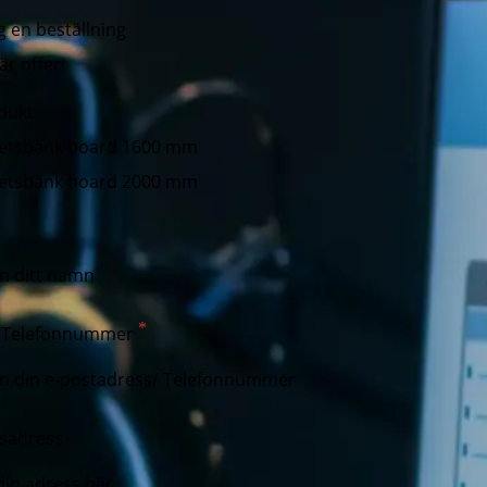
g en beställning
är offert
odukt
etsbänk board 1600 mm
etsbänk board 2000 mm
/ Telefonnummer
sadress