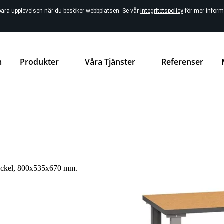
bara upplevelsen när du besöker webbplatsen. Se vår
integritetspolicy
för mer inform
m
Produkter
Våra Tjänster
Referenser
sockel, 800x535x670 mm.