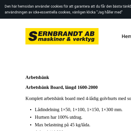
Den här hemsidan använder cookies för att garantera att du får den bästa tänk
användningen av icke-essentiella cookies, vänligen klicka "Jag håller med"
He
Arbetsbänk
Arbetsbänk Board, längd 1600-2000
Komplett arbetsbänk board med 4-lådig golvhurts med 
Lådindelning 1×50, 1×100, 1×150, 1×300 mm.
Hurtsen har 100% utdrag.
Max belastning på 45 kg/låda.