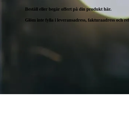
Beställ eller begär offert på din produkt här.
Glöm inte fylla i leveransadress, fakturaadress och 