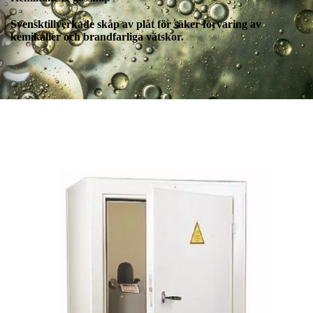
Svensktillverkade skåp av plåt för säker förvaring av
kemikalier och brandfarliga vätskor.